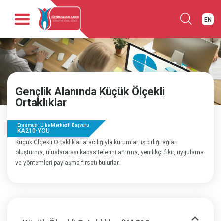
EN
Anasayfa
Kurumsal
Fırsatlar
Gençlik Alanında Küçük Ölçekli
Programlar
Ortaklıklar
Haber
Yayınlar
Erasmus+ Ülke Merkezli Başvuru
KA210-YOU
İletişim
Küçük Ölçekli Ortaklıklar aracılığıyla kurumlar; iş birliği ağları
oluşturma, uluslararası kapasitelerini artırma, yenilikçi fikir, uygulama
ve yöntemleri paylaşma fırsatı bulurlar.