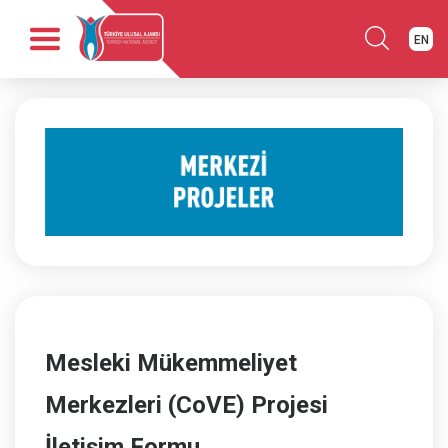
EN
Anasayfa
Kurumsal
Fırsatlar
Programlar
Haber
Yayınlar
İletişim
Mesleki Mükemmeliyet
Merkezleri (CoVE) Projesi
İletişim Formu