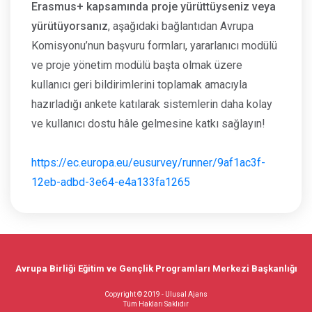
Erasmus+ kapsamında proje yürüttüyseniz veya
yürütüyorsanız
, aşağıdaki bağlantıdan Avrupa
Komisyonu’nun başvuru formları, yararlanıcı modülü
ve proje yönetim modülü başta olmak üzere
kullanıcı geri bildirimlerini toplamak amacıyla
hazırladığı ankete katılarak sistemlerin daha kolay
ve kullanıcı dostu hâle gelmesine katkı sağlayın!
https://ec.europa.eu/eusurvey/runner/9af1ac3f-
12eb-adbd-3e64-e4a133fa1265
Avrupa Birliği Eğitim ve Gençlik Programları Merkezi Başkanlığı
Copyright © 2019 - Ulusal Ajans
Tüm Hakları Saklıdır