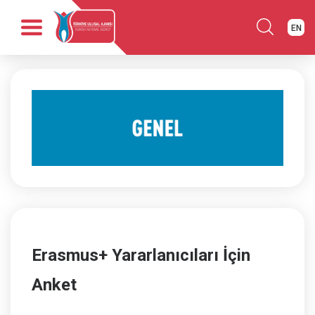
EN
Anasayfa
Kurumsal
Fırsatlar
Programlar
Haber
Yayınlar
İletişim
Erasmus+ Yararlanıcıları İçin
Anket