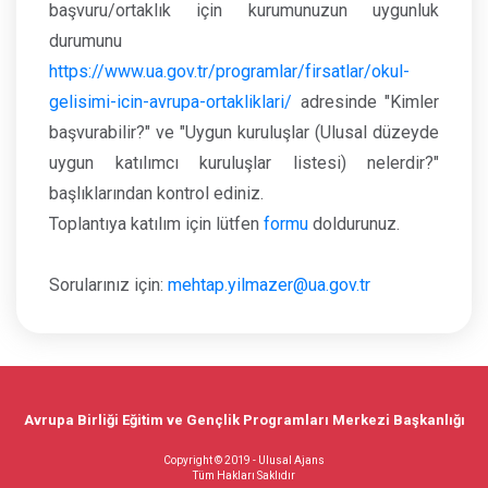
başvuru/ortaklık için kurumunuzun uygunluk
durumunu
https://www.ua.gov.tr/programlar/firsatlar/okul-
gelisimi-icin-avrupa-ortakliklari/
adresinde "Kimler
başvurabilir?" ve "Uygun kuruluşlar (Ulusal düzeyde
uygun katılımcı kuruluşlar listesi) nelerdir?"
başlıklarından kontrol ediniz.
Toplantıya katılım için lütfen
formu
doldurunuz.
Sorularınız için:
mehtap.yilmazer@ua.gov.tr
Avrupa Birliği Eğitim ve Gençlik Programları Merkezi Başkanlığı
Copyright © 2019 - Ulusal Ajans
Tüm Hakları Saklıdır