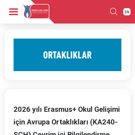
EN
Anasayfa
Kurumsal
Fırsatlar
Programlar
Haber
Yayınlar
İletişim
2026 yılı Erasmus+ Okul Gelişimi
için Avrupa Ortaklıkları (KA240-
SCH) Çevrim içi Bilgilendirme