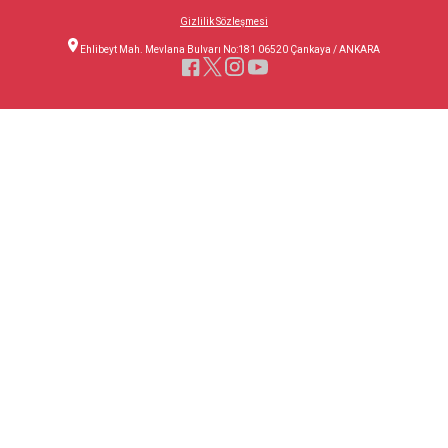
Gizlilik Sözleşmesi
Ehlibeyt Mah. Mevlana Bulvarı No:181 06520 Çankaya / ANKARA