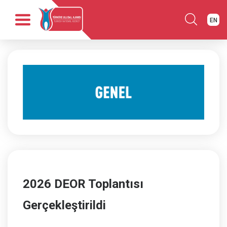
EN
Anasayfa
Kurumsal
Fırsatlar
Programlar
Haber
Yayınlar
İletişim
2026 DEOR Toplantısı
Gerçekleştirildi