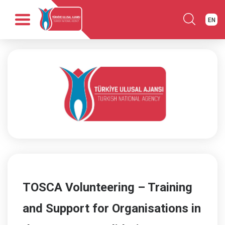
EN
Anasayfa
Kurumsal
Fırsatlar
Programlar
Haber
Yayınlar
İletişim
TOSCA Volunteering – Training
and Support for Organisations in