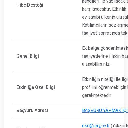
kendileri ile yapılaca
Hibe Desteği
karşılanacaktır. Etkinl
ev sahibi ülkenin ulusal
Katılımcıların sözleşm
faaliyet sonrasında te
Ek belge gönderilmesi
Genel Bilgi
faaliyetlerine ilişkin b
ulaşabilirsiniz.
Etkinliğin niteliği ile i
Etkinliğe Özel Bilgi
profilini öğrenmek için
gerekmektedir.
Başvuru Adresi
BAŞVURU YAPMAK İÇİ
esc@ua.gov.tr
(Yukarıda