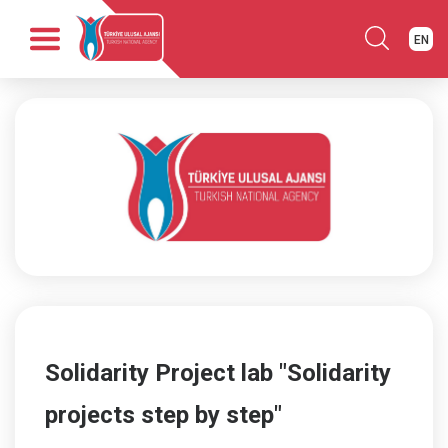
EN
Anasayfa
Kurumsal
Fırsatlar
Programlar
Haber
Yayınlar
İletişim
Solidarity Project lab "Solidarity
projects step by step"