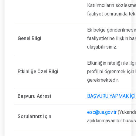
Katılımcıların sözleşm
faaliyet sonrasında te
Ek belge gönderilmesi
Genel Bilgi
faaliyetlerine ilişkin b
ulaşabilirsiniz.
Etkinliğin niteliği ile i
Etkinliğe Özel Bilgi
profilini öğrenmek için
gerekmektedir.
Başvuru Adresi
BAŞVURU YAPMAK İÇİ
esc@ua.gov.tr
(Yukarıda
Sorularınız İçin
açıklanmayan bir husus v