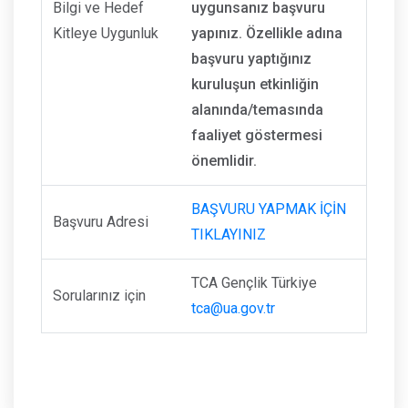
Bilgi ve Hedef
uygunsanız başvuru
Kitleye Uygunluk
yapınız. Özellikle adına
başvuru yaptığınız
kuruluşun etkinliğin
alanında/temasında
faaliyet göstermesi
önemlidir.
BAŞVURU YAPMAK İÇİN
Başvuru Adresi
TIKLAYINIZ
TCA Gençlik Türkiye
Sorularınız için
tca@ua.gov.tr