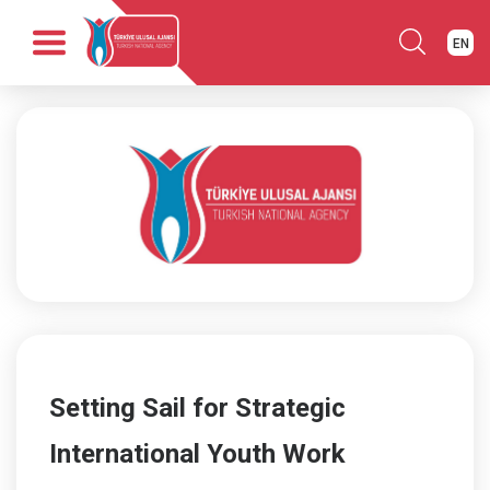
EN
Anasayfa
Kurumsal
Fırsatlar
Programlar
Haber
Yayınlar
İletişim
Setting Sail for Strategic
International Youth Work