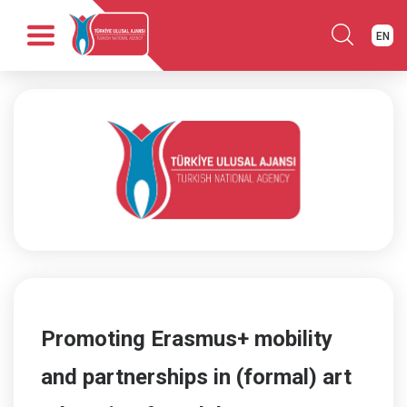
EN
Anasayfa
Kurumsal
Fırsatlar
Programlar
Haber
Yayınlar
İletişim
Promoting Erasmus+ mobility
and partnerships in (formal) art