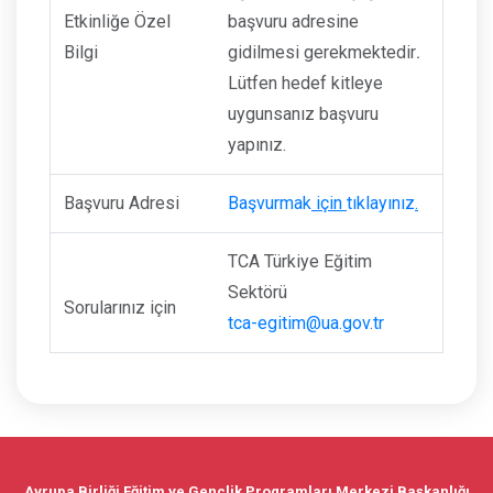
Etkinliğe Özel
başvuru adresine
Bilgi
gidilmesi gerekmektedir
.
Lütfen hedef kitleye
uygunsanız başvuru
yapınız.
Başvuru Adresi
Başvurmak
için
tıklayınız
.
TCA Türkiye Eğitim
Sektörü
Sorularınız için
tca-egitim@ua.gov.tr
Avrupa Birliği Eğitim ve Gençlik Programları Merkezi Başkanlığı